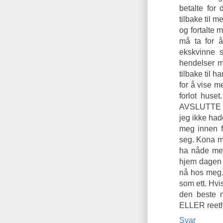
betalte for
tilbake til 
og fortalte 
må ta for å
ekskvinne 
hendelser m
tilbake til
for å vise m
forlot hu
AVSLUTTE K
jeg ikke had
meg innen f
seg. Kona m
ha nåde med
hjem dagen 
nå hos meg.
som ett. Hvi
den beste 
ELLER reet
Svar