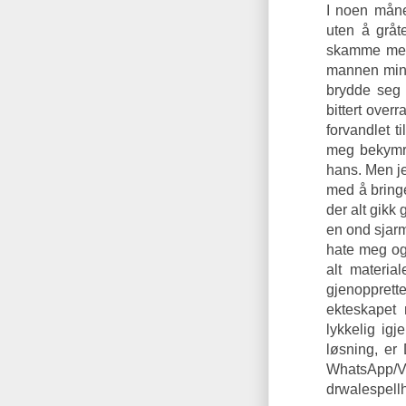
I noen måne
uten å gråt
skamme meg, 
mannen min 
brydde seg 
bittert over
forvandlet t
meg bekymre
hans. Men j
med å bringe
der alt gik
en ond sjar
hate meg og 
alt materi
gjenopprett
ekteskapet 
lykkelig ig
løsning, er
WhatsAp
drwalespel