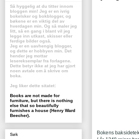
Så hyggelig at du titter innom
bloggen min! Jeg er en ivrig
bokelsker og bokblogger, og
bøkene er en viktig del av
hverdagen min. Og så maler jeg
litt, så en gang i blant vil jeg
legge inn utkast, skisser eller
ferdige bilder også.
Jeg er en uavhengig blogger,
og dette er hobbyen min. Det
hender jeg mottar
lesereksemplar fra forlagene.
Dette betyr ikke at jeg har gjort
noen avtale om å skrive om
boka.
Jeg liker dette sitatet:
Books are not made for
furniture, but there is nothing
else that so beautifully
furnishes a house (Henry Ward
Beecher).
Bokens baksidetek
Søk