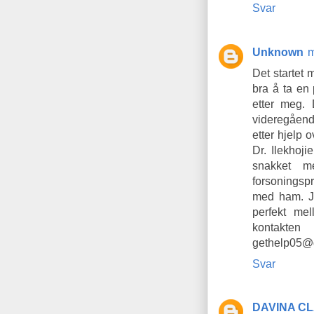
Svar
Unknown
m
Det startet 
bra å ta en 
etter meg. 
videregåend
etter hjelp 
Dr. Ilekhoj
snakket m
forsoningsp
med ham. Je
perfekt me
kontakte
gethelp05@
Svar
DAVINA CL