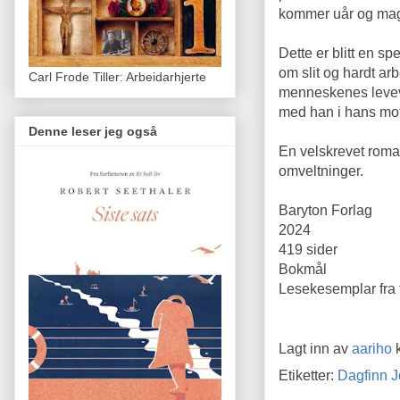
kommer uår og mag
Dette er blitt en s
om slit og hardt ar
Carl Frode Tiller: Arbeidarhjerte
menneskenes levevis
med han i hans mot
Denne leser jeg også
En velskrevet roma
omveltninger.
Baryton Forlag
2024
419 sider
Bokmål
Lesekesemplar fra 
Lagt inn av
aariho
Etiketter:
Dagfinn 