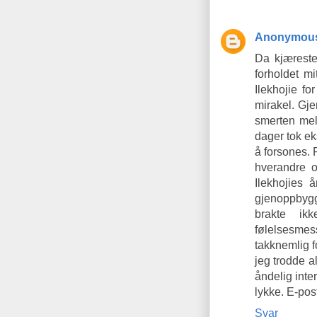
Anonymou
Da kjæreste
forholdet m
Ilekhojie f
mirakel. Gje
smerten mel
dager tok ek
å forsones. 
hverandre o
Ilekhojies å
gjenoppbygg
brakte ik
følelsesme
takknemlig f
jeg trodde a
åndelig inte
lykke. E-po
Svar