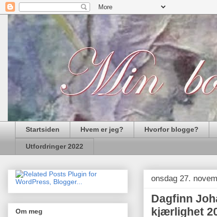
Startsiden
Hvem er jeg?
Hvorfor blogge?
Utfordringer 2022
onsdag 27. novem
Dagfinn Joh
kjærlighet 2
Om meg