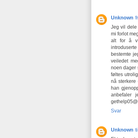
Unknown
f
Jeg vil dele
mi forlot me
alt for å 
introduserte
bestemte jeg
veiledet m
noen dager s
føltes utrol
nå sterkere 
han gjenoppr
anbefaler 
gethelp05@
Svar
Unknown
t