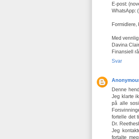
E-post: (no
WhatsApp: 
Formidlere,
Med vennlig 
Davina Clai
Finansiell r
Svar
Anonymou
Denne hendel
Jeg klarte 
på alle sos
Forsvinninge
fortelle det
Dr. Reethes
Jeg kontakt
fortalte me