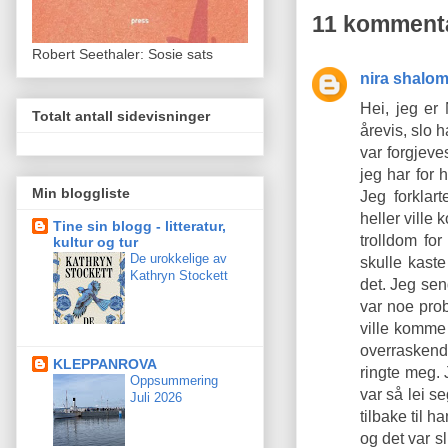
11 kommenta
Robert Seethaler: Sosie sats
nira shalo
Hei, jeg er
Totalt antall sidevisninger
årevis, slo 
var forgjeve
jeg har for 
Min bloggliste
Jeg forklar
heller ville
Tine sin blogg - litteratur,
trolldom fo
kultur og tur
De urokkelige av
skulle kast
Kathryn Stockett
det. Jeg sen
var noe prob
ville komme 
overraskend
KLEPPANROVA
ringte meg. 
Oppsummering
var så lei s
Juli 2026
tilbake til 
og det var s