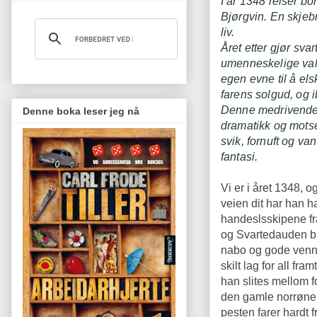
I år 1348 reiser b
Bjørgvin. En skjeb
liv.
Året etter gjør svar
umenneskelige valg
egen evne til å el
farens solgud, og i
Denne medrivende k
Denne boka leser jeg nå
dramatikk og motse
svik, fornuft og van
fantasi.
Vi er i året 1348, 
veien dit har han ha
handeslsskipene f
og Svartedauden bry
nabo og gode venn h
skilt lag for all fra
han slites mellom f
den gamle norrøne 
pesten farer hardt 