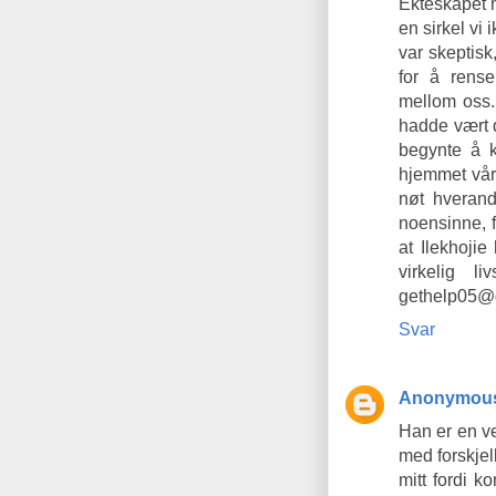
Ekteskapet m
en sirkel vi
var skeptisk
for å rense
mellom oss.
hadde vært d
begynte å 
hjemmet vårt
nøt hverand
noensinne, f
at Ilekhojie
virkelig l
gethelp05@
Svar
Anonymou
Han er en ve
med forskjel
mitt fordi k