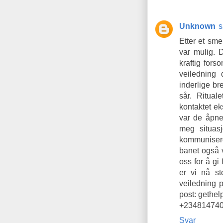
Unknown
s
Etter et sme
var mulig. 
kraftig fors
veiledning 
inderlige br
sår. Ritual
kontaktet e
var de åpne
meg situas
kommunisere
banet også 
oss for å gi
er vi nå st
veiledning 
post: gethe
+23481474
Svar