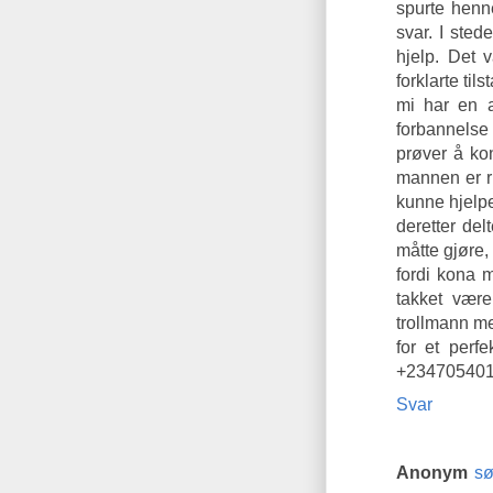
spurte henn
svar. I sted
hjelp. Det 
forklarte til
mi har en 
forbannelse
prøver å ko
mannen er r
kunne hjelp
deretter de
måtte gjøre,
fordi kona 
takket vær
trollmann m
for et perf
+2347054019
Svar
Anonym
sø