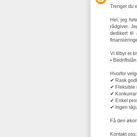
Trenger du e
Hei, jeg het
rådgiver. Je
dedikert til
finansieringe
Vi tilbyr et 
• Bedriftslån
Hvorfor vel
✔ Rask godk
✔ Fleksible 
✔ Konkurran
✔ Enkel pro
✔ Ingen skju
Få den økono
Kontakt oss: