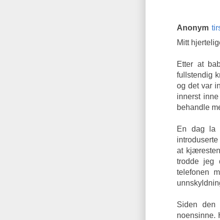
Anonym
ti
Mitt hjerteli
Etter at ba
fullstendig 
og det var 
innerst inne
behandle me
En dag la 
introduserte
at kjæresten
trodde jeg 
telefonen 
unnskyldning
Siden den 
noensinne. 