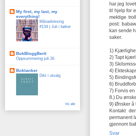
har jeg love
til hjelp fo
My first, my last, my
everything!
mektige tro
Månadslesing
post: baba
#134 | Juli i bøker
kan sende ha
saker.
1) Kjærlighe
BokBloggBerit
2) Tapt kjær
Oppsummering juli 26
3) Skilsmis
4) Ekteskap
Boktanker
Dikt i utvalg
5) Bindings
6) Bruddfor
7) Forvis en 
8.) Du ønsker
9) Ønsker å t
Vis alle
Kontakt de
permanent l
gjennom ba
Svar